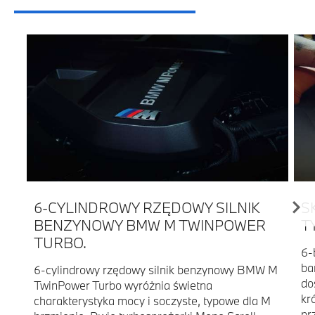
6-CYLINDROWY RZĘDOWY SILNIK
S
BENZYNOWY BMW M TWINPOWER
T
TURBO.
6-
ba
6-cylindrowy rzędowy silnik benzynowy BMW M
do
TwinPower Turbo wyróżnia świetna
kr
charakterystyka mocy i soczyste, typowe dla M
pr