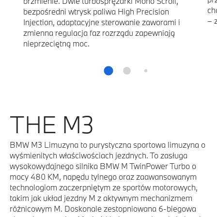
brzmienie. Dwie turbosprężarki Mono Scroll,
ch
bezpośredni wtrysk paliwa High Precision
– 
Injection, adaptacyjne sterowanie zaworami i
zmienna regulacja faz rozrządu zapewniają
nieprzeciętną moc.
THE M3
BMW M3 Limuzyna to purystyczna sportowa limuzyna o
wyśmienitych właściwościach jezdnych. To zasługa
wysokowydajnego silnika BMW M TwinPower Turbo o
mocy 480 KM, napędu tylnego oraz zaawansowanym
technologiom zaczerpniętym ze sportów motorowych,
takim jak układ jezdny M z aktywnym mechanizmem
różnicowym M. Doskonale zestopniowana 6-biegowa