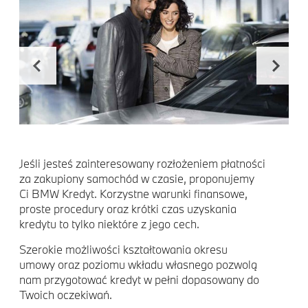
Alp
Jeśli jesteś zainteresowany rozłożeniem płatności
w l
za zakupiony samochód w czasie, proponujemy
gru
Ci BMW Kredyt. Korzystne warunki finansowe,
now
proste procedury oraz krótki czas uzyskania
pot
kredytu to tylko niektóre z jego cech.
Fir
Szerokie możliwości kształtowania okresu
eta
umowy oraz poziomu wkładu własnego pozwolą
po 
nam przygotować kredyt w pełni dopasowany do
kom
Twoich oczekiwań.
kor