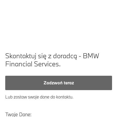
Poz
mie
Moż
Skontaktuj się z doradcą - BMW
Financial Services.
Zadzwoń teraz
Lub zostaw swoje dane do kontaktu.
Twoje Dane: