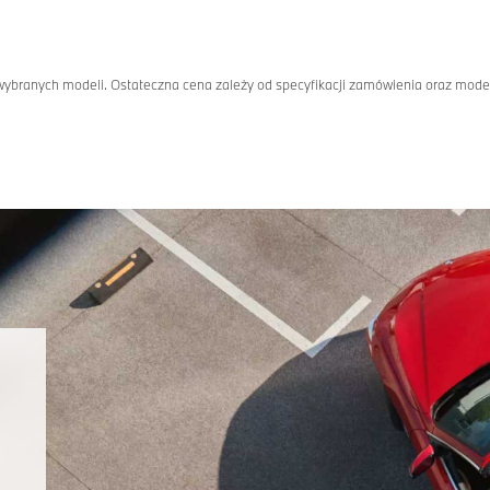
y wybranych modeli. Ostateczna cena zależy od specyfikacji zamówienia oraz mo