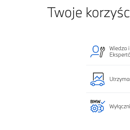
Twoje korzyś
Wiedza i
Ekspert
Utrzyman
Wyłączni