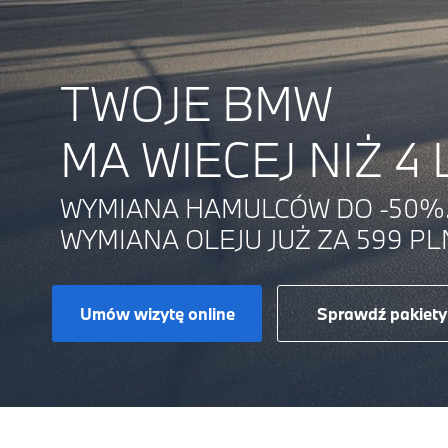
TWOJE BMW
MA WIECEJ NIŻ 4 
WYMIANA HAMULCÓW DO -50%
WYMIANA OLEJU JUŻ ZA 599 PL
Umów wizytę online
Sprawdź pakiety