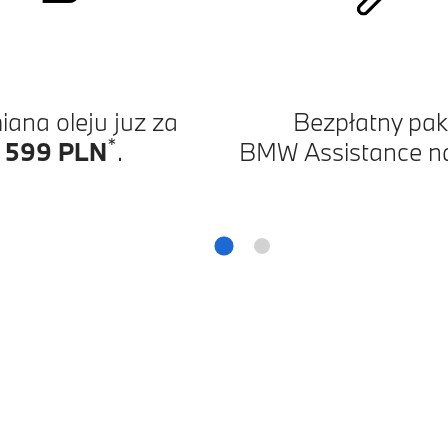
ana oleju juz za
Bezpłatny pak
*
599 PLN
.
BMW Assistance na 