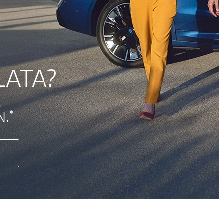
LATA?
.
*
N.