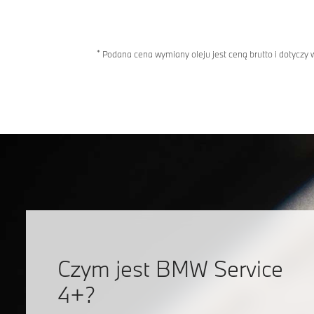
*
Podana cena wymiany oleju jest ceną brutto i dotycz
Czym jest BMW Service
4+?