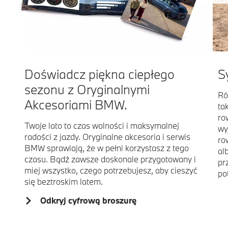
Doświadcz piękna ciepłego
S
sezonu z Oryginalnymi
Ró
Akcesoriami BMW.
ta
ro
Twoje lato to czas wolności i maksymalnej
wy
radości z jazdy. Oryginalne akcesoria i serwis
ro
BMW sprawiają, że w pełni korzystasz z tego
al
czasu. Bądź zawsze doskonale przygotowany i
pr
miej wszystko, czego potrzebujesz, aby cieszyć
po
się beztroskim latem.
Odkryj cyfrową broszurę