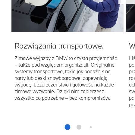
Rozwiązania transportowe.
W
Zimowe wyjazdy z BMW to czysta przyjemność
Li
– także pod względem organizacji. Oryginalne
po
systemy transportowe, takie jak bagażnik na
pr
narty lub deski snowboardowe, zapewniają
ro
wygodę, bezpieczeństwo i gotowość na każde
uc
zimowe wyzwanie. Dzięki nim zabierzesz
sw
wszystko co potrzebne – bez kompromisów.
pa
pr