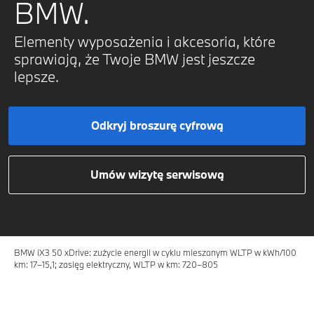
BMW.
Elementy wyposażenia i akcesoria, które
sprawiają, że Twoje BMW jest jeszcze
lepsze.
Odkryj broszurę cyfrową
Umów wizytę serwisową
BMW iX3 50 xDrive: zużycie energii w cyklu mieszanym WLTP w kWh/100
km: 17–15,1; zasięg elektryczny, WLTP w km: 720–805