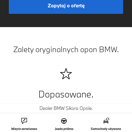
Zapytaj o ofertę
Zalety oryginalnych opon BMW.
Dopasowane.
Dealer BMW Sikora Opole.
Opony z gwiazdką zapewniają optymalną dynamikę
jazdy i podkreślają wygląd każdego modelu BMW.
Wizyta serwisowa
Jazda próbna
Samochody używane