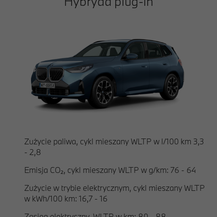
Hybryda plug-in
Zużycie paliwa, cykl mieszany WLTP w l/100 km 3,3
- 2,8
Emisja CO₂, cykl mieszany WLTP w g/km: 76 - 64
Zużycie w trybie elektrycznym, cykl mieszany WLTP
w kWh/100 km: 16,7 - 16
Zasięg elektryczny, WLTP w km: 80 - 88