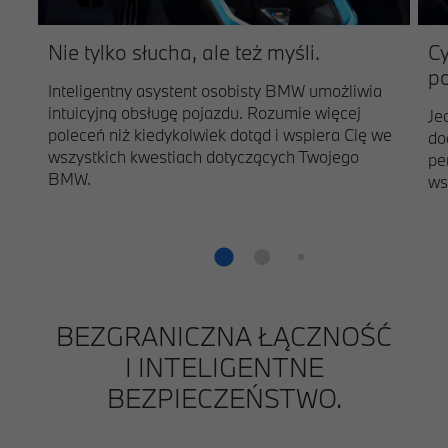
Nie tylko słucha, ale też myśli.
C
po
Inteligentny asystent osobisty BMW umożliwia
intuicyjną obsługę pojazdu. Rozumie więcej
Je
poleceń niż kiedykolwiek dotąd i wspiera Cię we
do
wszystkich kwestiach dotyczących Twojego
pe
BMW.
ws
BEZGRANICZNA ŁĄCZNOŚĆ
I INTELIGENTNE
BEZPIECZEŃSTWO.