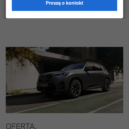
Proszę o kontakt
Stylistyka
Wnętrze
Technologie
Dynamika
OFERTA.