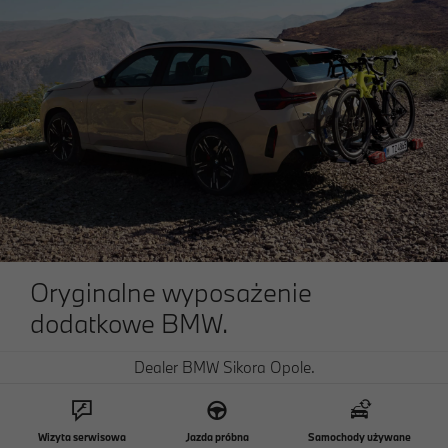
Oryginalne wyposażenie
dodatkowe BMW.
Dealer BMW Sikora Opole.
Przygotuj się do sezonu wiosenno-letniego. Odkryj
oryginalne akcesoria BMW, kompletne koła letnie
BMW oraz serwis kół i opon BMW.
Wizyta serwisowa
Jazda próbna
Samochody używane