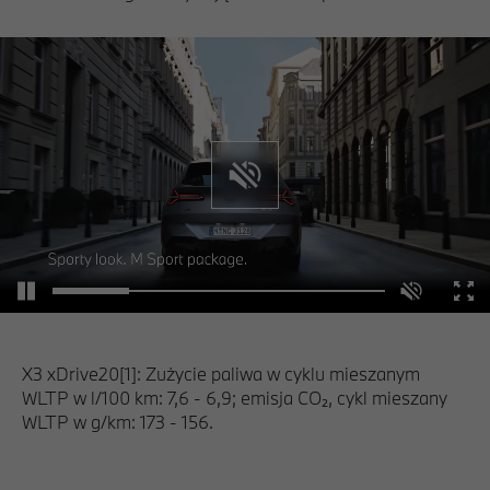
X3 xDrive20[1]: Zużycie paliwa w cyklu mieszanym
WLTP w l/100 km: 7,6 - 6,9; emisja CO₂, cykl mieszany
WLTP w g/km: 173 - 156.