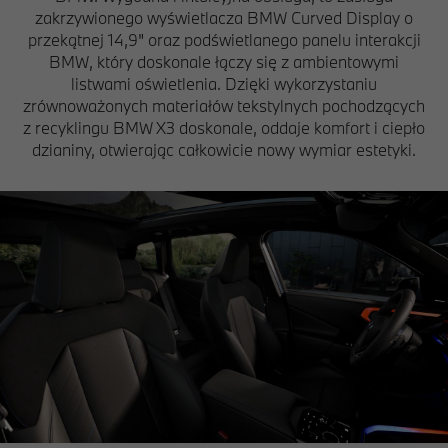
zakrzywionego wyświetlacza BMW Curved Display o
przekątnej 14,9" oraz podświetlanego panelu interakcji
BMW, który doskonale łączy się z ambientowymi
listwami oświetlenia. Dzięki wykorzystaniu
zrównoważonych materiałów tekstylnych pochodzących
z recyklingu BMW X3 doskonale, oddaje komfort i ciepło
dzianiny, otwierając całkowicie nowy wymiar estetyki.