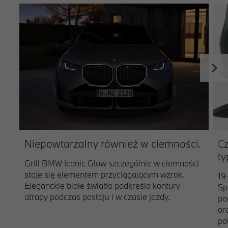
Niepowtarzalny również w ciemności.
Cz
ty
Grill BMW Iconic Glow szczególnie w ciemności
staje się elementem przyciągającym wzrok.
19
Eleganckie białe światło podkreśla kontury
Sp
atrapy podczas postoju i w czasie jazdy.
po
or
po