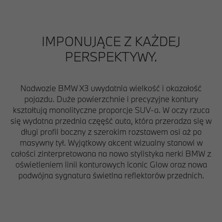
IMPONUJĄCE Z KAŻDEJ
PERSPEKTYWY.
Nadwozie BMW X3 uwydatnia wielkość i okazałość
pojazdu. Duże powierzchnie i precyzyjne kontury
kształtują monolityczne proporcje SUV-a. W oczy rzuca
się wydatna przednia częęść auta, która przeradza się w
długi profil boczny z szerokim rozstawem osi aż po
masywny tył. Wyjątkowy akcent wizualny stanowi w
całości zinterpretowana na nowo stylistyka nerki BMW z
oświetleniem linii konturowych Iconic Glow oraz nowa
podwójna sygnatura świetlna reflektorów przednich.